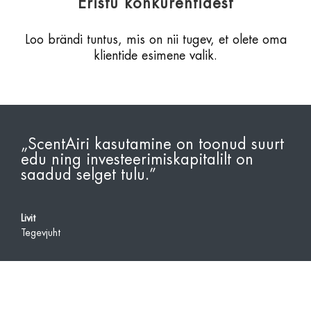
Eristu konkurentidest
Loo brändi tuntus, mis on nii tugev, et olete oma
klientide esimene valik.
„
ScentAiri kasutamine on toonud suurt
edu ning investeerimiskapitalilt on
saadud selget tulu.
”
Livit
Tegevjuht