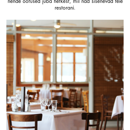
nende ootused juba hetkest, mil nad sisenevad teie
restorani.