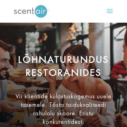
LÕHNATURUNDUS
RESTORANIDES
Vii klientide külastuskogemus uuele
tasemele. Tõsta toidukvaliteedi
rahulolu skoore. Eristu
konkurentidest.