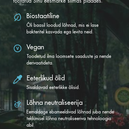
töötatud Sinu eesmärke silmas pidades.
Biostaatiline
Õli baasil loodud lõhnad, mis ei lase
bakteritel kasvada ega levita neid.
Vegan
Toodetud ilma loomsete saaduste ja nende
derivaatideta.
Eeterlikud õlid
Sisaldavad eeterlikke õlisid.
Lõhna neutraliseerija
Eemaldage ebameeldivad lõhnad juba nende
tekkimisel lõhna neutraliseeriva tehnoloogia
abil.