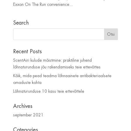
Exxon On The Run convenience...
Search
Recent Posts
ScentAiri kulude mõistmine: praktiline juhend
lõhnaturunduse jõu rakendamiseks teie ettevõttes
Kõik, mida pead teadma lõhnaainete antibakteriaalsete
omaduste kohta
Lõhnaturunduse 10 kasu teie ettevõttele
Archives
september 2021
Categories