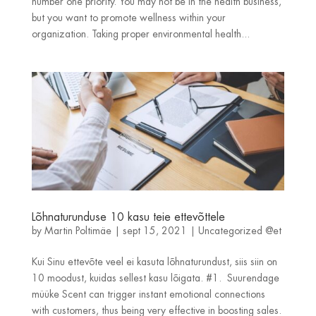
number one priority. You may not be in the health business,
but you want to promote wellness within your
organization. Taking proper environmental health...
Lõhnaturunduse 10 kasu teie ettevõttele
by
Martin Poltimäe
|
sept 15, 2021
|
Uncategorized @et
Kui Sinu ettevõte veel ei kasuta lõhnaturundust, siis siin on
10 moodust, kuidas sellest kasu lõigata. #1. Suurendage
müüke Scent can trigger instant emotional connections
with customers, thus being very effective in boosting sales.