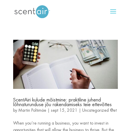
ScentAiri kulude mõistmine: praktiline juhend
lõhnaturunduse jõu rakendamiseks teie ettevõttes
by
Martin Poltimäe
|
sept 15, 2021
|
Uncategorized @et
When you’re running a business, you want to invest in
opportunities that will allow the business to thrive. But the