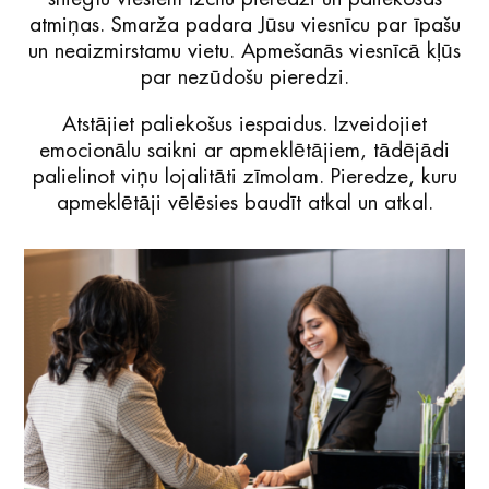
atmiņas. Smarža padara Jūsu viesnīcu par īpašu
un neaizmirstamu vietu. Apmešanās viesnīcā kļūs
par nezūdošu pieredzi.
Atstājiet paliekošus iespaidus. Izveidojiet
emocionālu saikni ar apmeklētājiem, tādējādi
palielinot viņu lojalitāti zīmolam. Pieredze, kuru
apmeklētāji vēlēsies baudīt atkal un atkal.