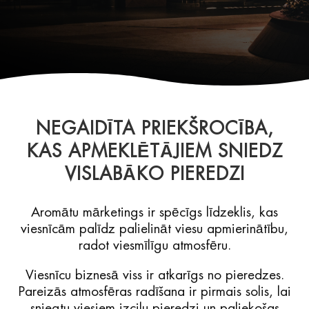
NEGAIDĪTA PRIEKŠROCĪBA,
KAS APMEKLĒTĀJIEM SNIEDZ
VISLABĀKO PIEREDZI
Aromātu mārketings ir spēcīgs līdzeklis, kas
viesnīcām palīdz palielināt viesu apmierinātību,
radot viesmīlīgu atmosfēru.
Viesnīcu biznesā viss ir atkarīgs no pieredzes.
Pareizās atmosfēras radīšana ir pirmais solis, lai
sniegtu viesiem izcilu pieredzi un paliekošas