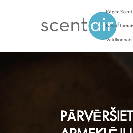
Kāpēc Scent
Nekustamai
Valdkonnad
PĀRVĒRŠIE