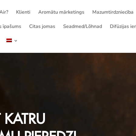
Air?
Klienti
Aromātu mārketings
Mazumtirdzniecība
s īpašums
Citas jomas
Seadmed/Lõhnad
Difūzijas ie
T KATRU