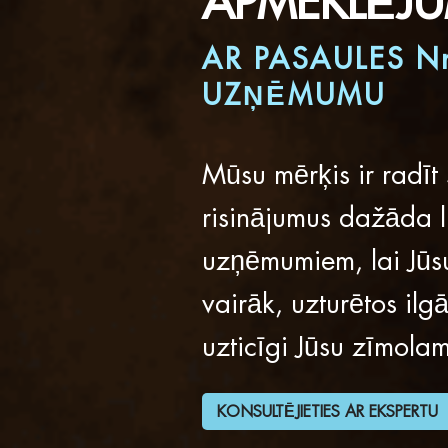
APMEKLĒJU
AR PASAULES N
UZŅĒMUMU
Mūsu mērķis ir radīt
risinājumus dažāda 
uzņēmumiem, lai Jūsu 
vairāk, uzturētos ilg
uzticīgi Jūsu zīmolam
KONSULTĒJIETIES AR EKSPERTU