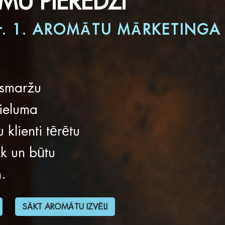
MU PIEREDZI
r. 1. AROMĀTU MĀRKETINGA
 smaržu
lieluma
klienti tērētu
āk un būtu
.
SĀKT AROMĀTU IZVĒLI