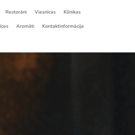
Restorāni
Viesnīcas
Klīnikas
rīces
Aromāti
Kontaktinformācija