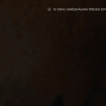
30 DIENU IZMĒĢINĀJUMA PERIODA IES
R